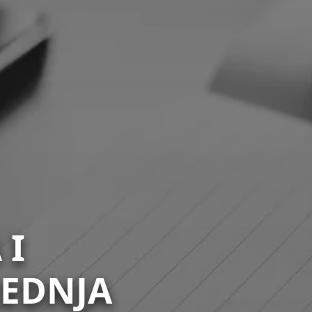
 I
REDNJA